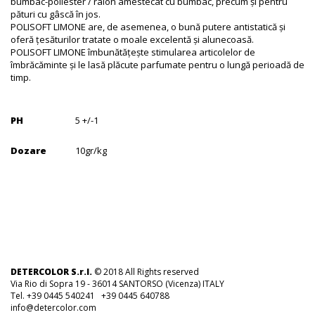
bumbac-poliester / raion amestecat cu bumbac, precum și pentru
pături cu gâscă în jos.
POLISOFT LIMONE are, de asemenea, o bună putere antistatică și
oferă țesăturilor tratate o moale excelentă și alunecoasă.
POLISOFT LIMONE îmbunătățește stimularea articolelor de
îmbrăcăminte și le lasă plăcute parfumate pentru o lungă perioadă de
timp.
PH
5 +/-1
Dozare
10gr/kg
DETERCOLOR S.r.l.
© 2018 All Rights reserved
Via Rio di Sopra 19 - 36014 SANTORSO (Vicenza) ITALY
Tel. +39 0445 540241 +39 0445 640788
info@detercolor.com